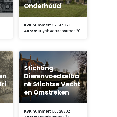
g
Onderhoud
KvK nummer:
67344771
Adres:
Huyck Aertsenstraat 20
Stichting
en
Dierenvoedselba
ri
nk Stichtse Vecht
en Omstreken
KvK nummer:
60728302
Adres:
Margrietstraat 24