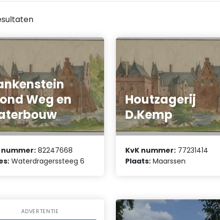
sultaten
ankenstein
ond Weg en
Houtzagerij
aterbouw
D.Kemp
 nummer:
82247668
KvK nummer:
77231414
es:
Waterdragerssteeg 6
Plaats:
Maarssen
ADVERTENTIE