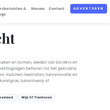
rsberichten &
Nieuws
Contact
ADVERTEREN
ogs
cht
truiken en bomen, wieden van borders en
 kettingzagen behoren tot het gebruikte
, mulchen, bestraten, tuinrenovatie en
kunstgras, tuinontwerp of
Vreeland
Wijk 07 Tienhoven