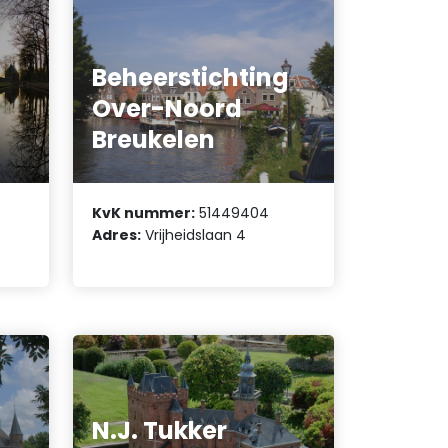
Beheerstichting
Over-Noord
Breukelen
KvK nummer:
51449404
Adres:
Vrijheidslaan 4
N.J. Tukker