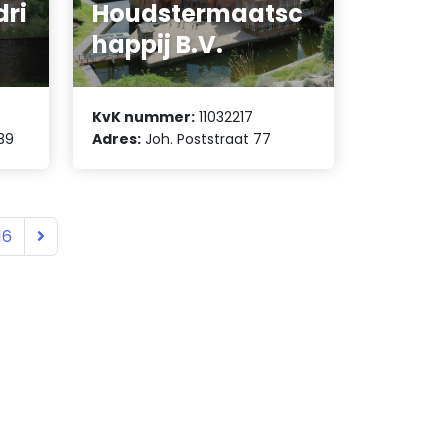
ri
Houdstermaatsc
happij B.V.
KvK nummer:
11032217
39
Adres:
Joh. Poststraat 77
16