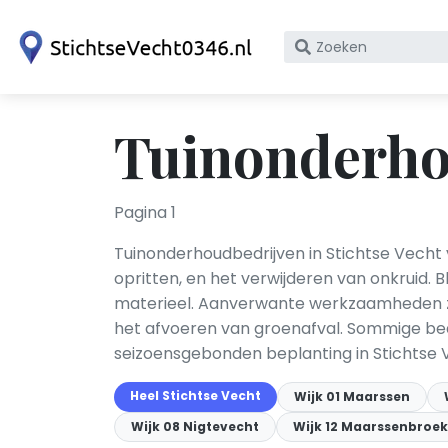
Zoek
op
bedrijfsnaam
of
Tuinonderhou
KvK
nummer
Pagina 1
Tuinonderhoudbedrijven in Stichtse Vecht
opritten, en het verwijderen van onkruid.
materieel. Aanverwante werkzaamheden zi
het afvoeren van groenafval. Sommige bedr
seizoensgebonden beplanting in Stichtse 
Heel Stichtse Vecht
Wijk 01 Maarssen
Wijk 08 Nigtevecht
Wijk 12 Maarssenbroek