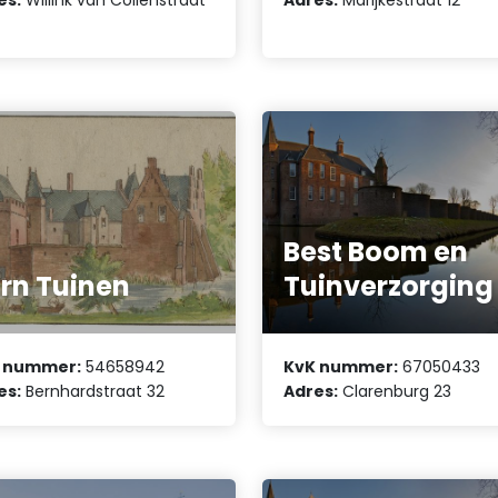
Best Boom en
rn Tuinen
Tuinverzorging
 nummer:
54658942
KvK nummer:
67050433
es:
Bernhardstraat 32
Adres:
Clarenburg 23