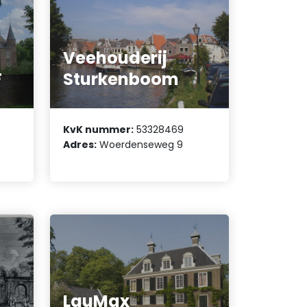
Veehouderij
F
Sturkenboom
KvK nummer:
53328469
Adres:
Woerdenseweg 9
LauMax