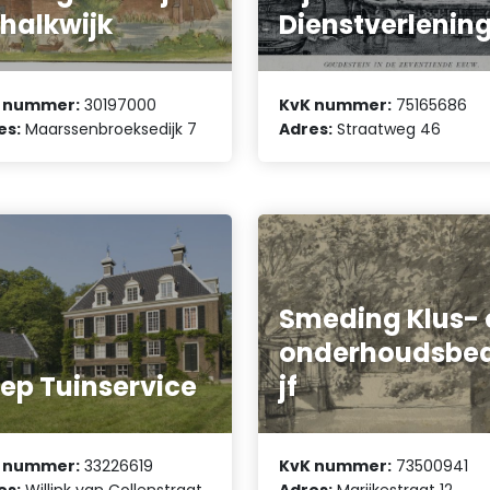
halkwijk
Dienstverlenin
 nummer:
30197000
KvK nummer:
75165686
es:
Maarssenbroeksedijk 7
Adres:
Straatweg 46
Smeding Klus- 
onderhoudsbed
ep Tuinservice
jf
 nummer:
33226619
KvK nummer:
73500941
es:
Willink van Collenstraat
Adres:
Marijkestraat 12