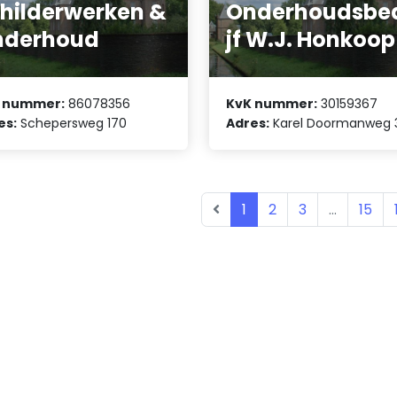
hilderwerken &
Onderhoudsbed
nderhoud
jf W.J. Honkoop
 nummer:
86078356
KvK nummer:
30159367
es:
Schepersweg 170
Adres:
Karel Doormanweg 
1
2
3
...
15