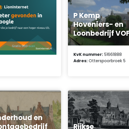
P Kemp
Hoveniers- en
Loonbedrijf VO
KvK nummer:
51661888
Adres:
Otterspoorbroek 5
derhoud en
ntagebedrijf
Rijkse