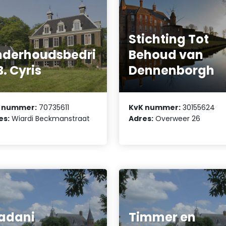
Stichting Tot
derhoudsbedri
Behoud van
 B. Cyris
Dennenborgh
 nummer:
70735611
KvK nummer:
30155624
es:
Wiardi Beckmanstraat
Adres:
Overweer 26
adani
Timmer en