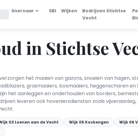
Snel naar
SBI
Wijken
Bedrijven Stichtse
Pe
Vecht
Bl
d in Stichtse Ve
 verzorgen het maaien van gazons, snoeien van hagen, s
 Bladblazers, grasmaaiers, bosmaaiers, heggenscharen en
jn het aanleggen en onderhouden van borders, bemesten
ijven leveren ook hoveniersdiensten zoals vijveraanleg, 
Vecht.
Wijk 03 Loenen aan de Vecht
Wijk 05 Kockengen
Wijk 06 