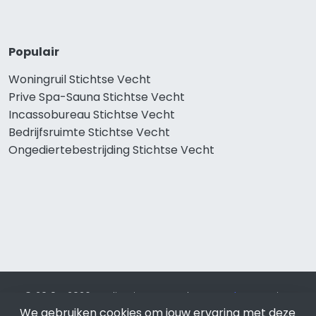
Populair
Woningruil Stichtse Vecht
Prive Spa-Sauna Stichtse Vecht
Incassobureau Stichtse Vecht
Bedrijfsruimte Stichtse Vecht
Ongediertebestrijding Stichtse Vecht
© 2019 - 2026 Realisatie en SEO door
SEO-bureau
Lion
Internet. Betaal alleen voor bewezen resultaten?
SEO
We gebruiken cookies om jouw ervaring met deze