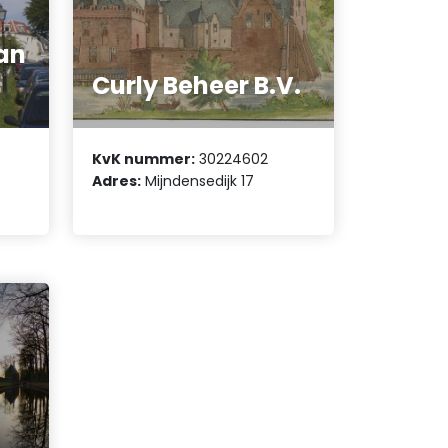
an
Curly Beheer B.V.
KvK nummer:
30224602
Adres:
Mijndensedijk 17