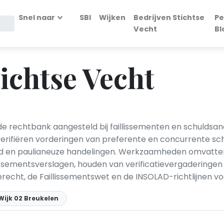
Snel naar
SBI
Wijken
Bedrijven Stichtse
Pe
Vecht
Bl
tichtse Vecht
e rechtbank aangesteld bij faillissementen en schuldsan
 verifiëren vorderingen van preferente en concurrente schul
d en paulianeuze handelingen. Werkzaamheden omvatten 
lissementsverslagen, houden van verificatievergaderinge
recht, de Faillissementswet en de INSOLAD-richtlijnen vo
Wijk 02 Breukelen