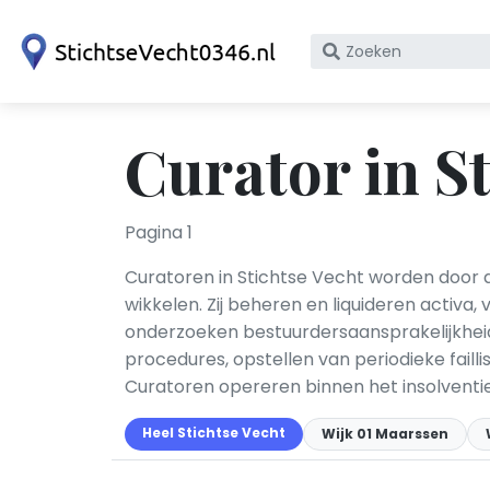
Zoek
op
bedrijfsnaam
of
Curator in S
KvK
nummer
Pagina 1
Curatoren in Stichtse Vecht worden door d
wikkelen. Zij beheren en liquideren activa,
onderzoeken bestuurdersaansprakelijkhei
procedures, opstellen van periodieke fail
Curatoren opereren binnen het insolventie
Heel Stichtse Vecht
Wijk 01 Maarssen