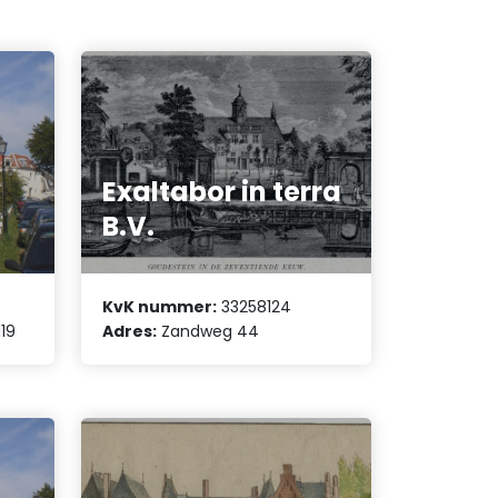
Exaltabor in terra
B.V.
KvK nummer:
33258124
119
Adres:
Zandweg 44