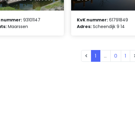
 nummer:
93101147
KvK nummer:
61791849
ts:
Maarssen
Adres:
Scheendijk 9 14
1
...
0
1