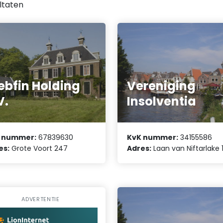
ltaten
bfin Holding
Vereniging
V.
Insolventia
 nummer:
67839630
KvK nummer:
34155586
es:
Grote Voort 247
Adres:
Laan van Niftarlake 
ADVERTENTIE