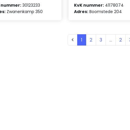
 nummer:
30123233
KvK nummer:
41178074
es:
Zwanenkamp 350
Adres:
Boomstede 204
1
2
3
...
2