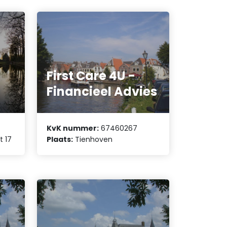
First Care 4U -
Financieel Advies
KvK nummer:
67460267
 17
Plaats:
Tienhoven