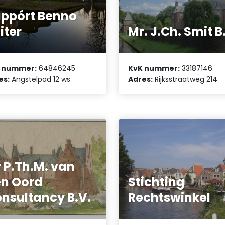
ppórt Benno
iter
Mr. J.Ch. Smit B
 nummer:
64846245
KvK nummer:
33187146
es:
Angstelpad 12 ws
Adres:
Rijksstraatweg 214
 P.Th.M. van
n Oord
Stichting
nsultancy B.V.
Rechtswinkel