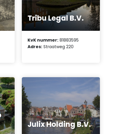
Tribu Legal B.V.
KvK nummer:
81883595
Adres:
Straatweg 220
o
Julix Holding B.V.