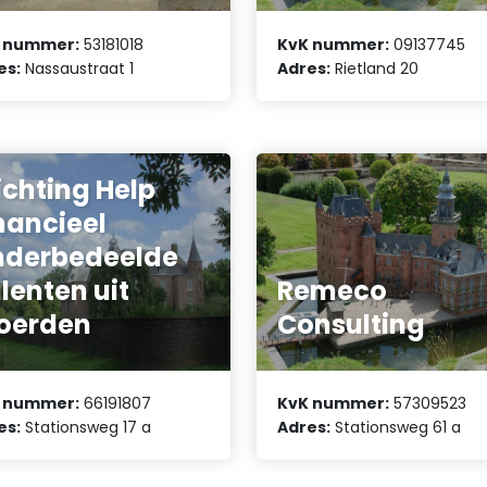
 nummer:
53181018
KvK nummer:
09137745
es:
Nassaustraat 1
Adres:
Rietland 20
ichting Help
nancieel
nderbedeelde
lenten uit
Remeco
oerden
Consulting
 nummer:
66191807
KvK nummer:
57309523
es:
Stationsweg 17 a
Adres:
Stationsweg 61 a