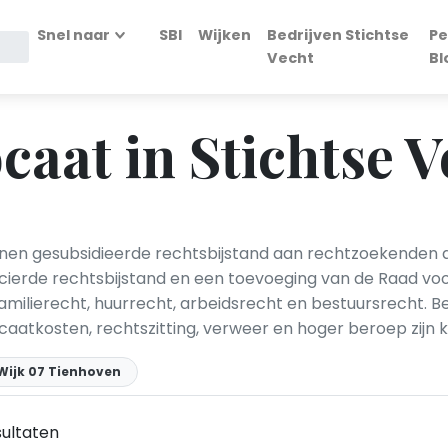
Snel naar
SBI
Wijken
Bedrijven Stichtse
Pe
Vecht
Bl
caat in Stichtse V
nen gesubsidieerde rechtsbijstand aan rechtzoekenden die
ancierde rechtsbijstand en een toevoeging van de Raad v
familierecht, huurrecht, arbeidsrecht en bestuursrecht.
ocaatkosten, rechtszitting, verweer en hoger beroep zijn
Wijk 07 Tienhoven
ultaten