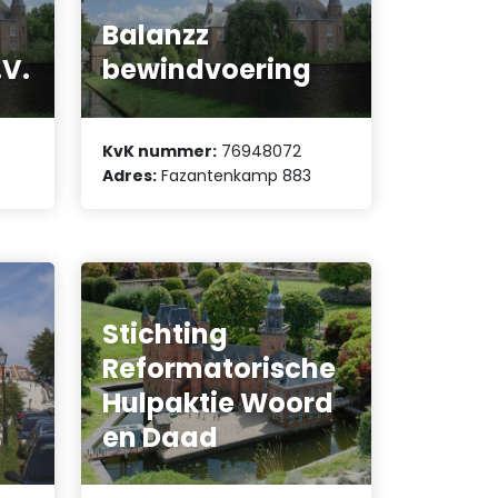
Balanzz
.V.
bewindvoering
KvK nummer:
76948072
Adres:
Fazantenkamp 883
Stichting
Reformatorische
Hulpaktie Woord
en Daad