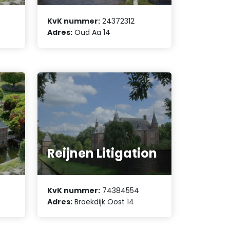
KvK nummer:
24372312
Adres:
Oud Aa 14
Reijnen Litigation
KvK nummer:
74384554
Adres:
Broekdijk Oost 14