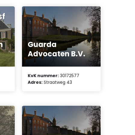
sf
n
Guarda
Advocaten B.V.
KvK nummer:
30172577
Adres:
Straatweg 43