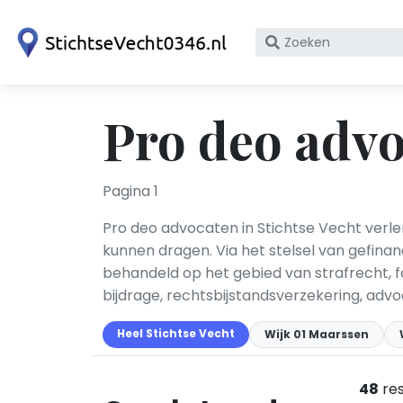
Zoek
op
bedrijfsnaam
of
Pro deo advo
KvK
nummer
Pagina 1
Pro deo advocaten in Stichtse Vecht verle
kunnen dragen. Via het stelsel van gefin
behandeld op het gebied van strafrecht, 
bijdrage, rechtsbijstandsverzekering, adv
Heel Stichtse Vecht
Wijk 01 Maarssen
48
res