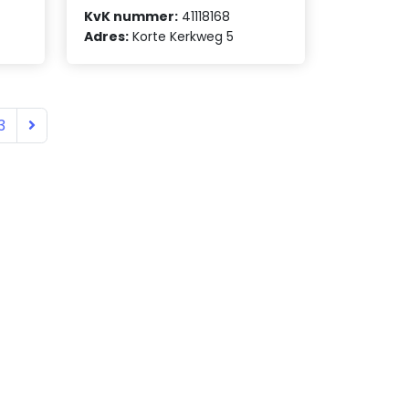
KvK nummer:
41118168
Adres:
Korte Kerkweg 5
3