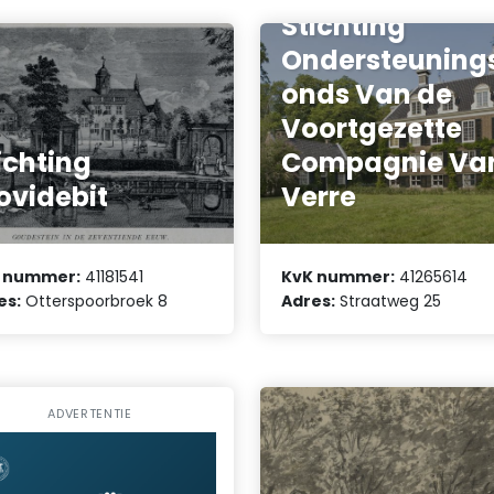
Stichting
Ondersteuning
onds Van de
Voortgezette
ichting
Compagnie Va
ovidebit
Verre
 nummer:
41181541
KvK nummer:
41265614
es:
Otterspoorbroek 8
Adres:
Straatweg 25
ADVERTENTIE