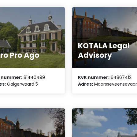
KOTALA Legal
ro Pro Ago
Advisory
 nummer:
81440499
KvK nummer:
64867412
es:
Galgerwaard 5
Adres:
Maarsseveensevaart