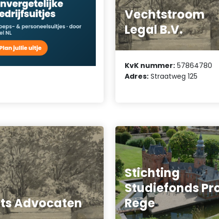
Vechtstroom
Legal B.V.
KvK nummer:
57864780
Adres:
Straatweg 125
Stichting
Studiefonds Pr
ts Advocaten
Rege