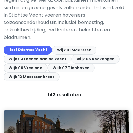
regelmatig verwerkt. Ook daktuinen, moestuinen,
siertuin en groene gevels vallen onder het werkveld.
In Stichtse Vecht voeren hoveniers
seizoensonderhoud uit, inclusief bemesting,
onkruidbestrijding, verticuteren, beluchten en
bladruimen.
Heel Stichtse Vecht
Wijk 01 Maarssen
Wijk 03 Loenen aan de Vecht
Wijk 05 Kockengen
Wijk 06 Vreeland
Wijk 07 Tienhoven
Wijk 12 Maarssenbroek
142
resultaten