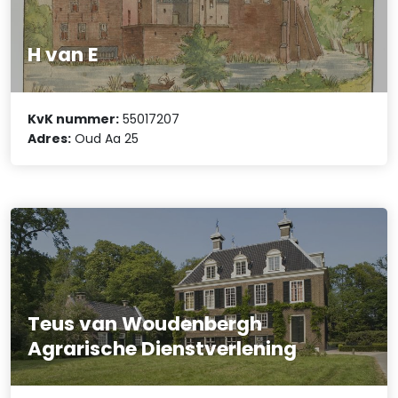
H van E
KvK nummer:
55017207
Adres:
Oud Aa 25
Teus van Woudenbergh
Agrarische Dienstverlening