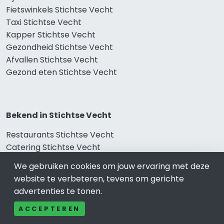
Fietswinkels Stichtse Vecht
Taxi Stichtse Vecht
Kapper Stichtse Vecht
Gezondheid Stichtse Vecht
Afvallen Stichtse Vecht
Gezond eten Stichtse Vecht
Bekend in Stichtse Vecht
Restaurants Stichtse Vecht
Catering Stichtse Vecht
Schoonheidssalon Stichtse Vecht
We gebruiken cookies om jouw ervaring met deze
Tandartspraktijken Stichtse Vecht
website te verbeteren, tevens om gerichte
Loodgieters Stichtse Vecht
advertenties te tonen.
Stukadoorsbedrijf Stichtse Vecht
Verhuisbedrijf Stichtse Vecht
ACCEPTEREN