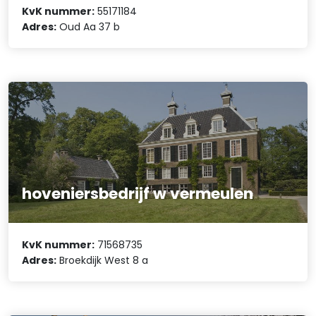
KvK nummer:
55171184
Adres:
Oud Aa 37 b
hoveniersbedrijf w vermeulen
KvK nummer:
71568735
Adres:
Broekdijk West 8 a