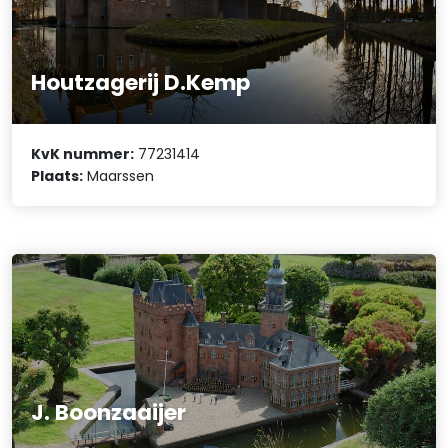
Houtzagerij D.Kemp
KvK nummer:
77231414
Plaats:
Maarssen
J. Boonzaaijer