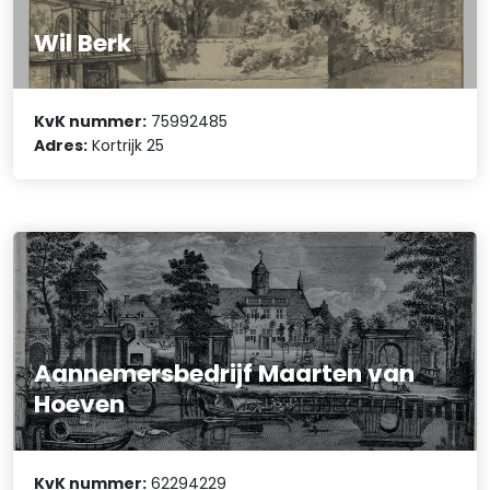
Wil Berk
KvK nummer:
75992485
Adres:
Kortrijk 25
Aannemersbedrijf Maarten van
Hoeven
KvK nummer:
62294229