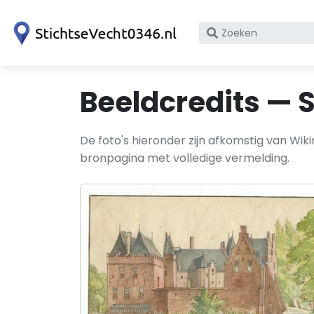
Zoek
op
bedrijfsnaam
of
Beeldcredits — 
KvK
nummer
De foto's hieronder zijn afkomstig van Wi
bronpagina met volledige vermelding.