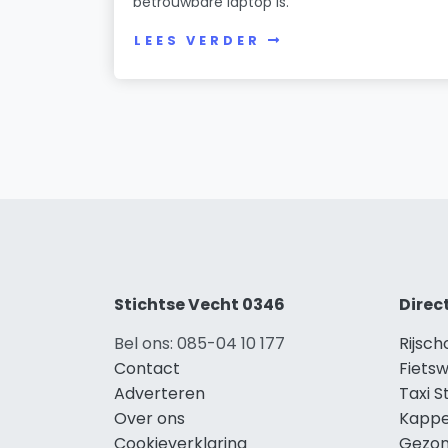
betrouwbare laptop is.
LEES VERDER
Stichtse Vecht 0346
Direc
Bel ons: 085-04 10 177
Rijsch
Contact
Fietsw
Adverteren
Taxi S
Over ons
Kappe
Cookieverklaring
Gezon