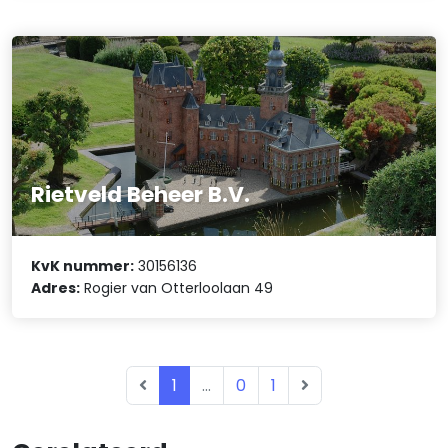
Rietveld Beheer B.V.
KvK nummer:
30156136
Adres:
Rogier van Otterloolaan 49
1
...
0
1