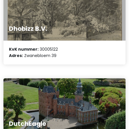
Dhobizz B.V.
KvK nummer:
30005122
Adres:
Zwanebloem 39
DutchEagle