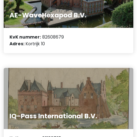
AE-WaveHexapod B.V.
KvK nummer:
82608679
Adres:
Kortrijk 10
IQ-Pass International B.V.