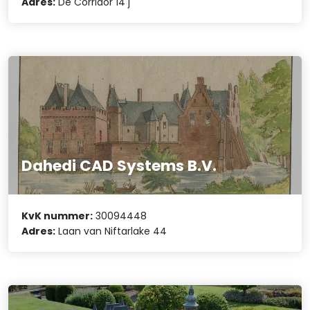
Adres:
De Corridor 14 j
Dahedi CAD Systems B.V.
KvK nummer:
30094448
Adres:
Laan van Niftarlake 44