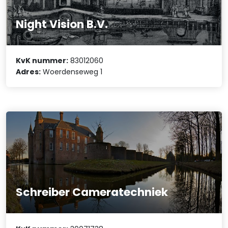
Night Vision B.V.
KvK nummer:
83012060
Adres:
Woerdenseweg 1
Schreiber Cameratechniek