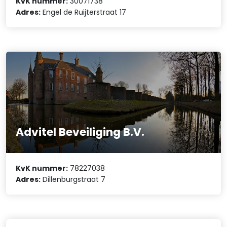
KvK nummer:
30071738
Adres:
Engel de Ruijterstraat 17
Advitel Beveiliging B.V.
KvK nummer:
78227038
Adres:
Dillenburgstraat 7