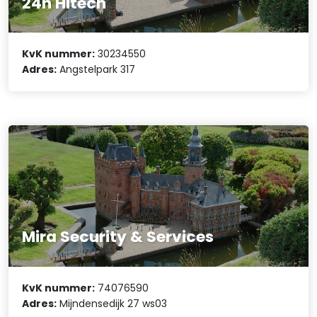
24h Hitech
KvK nummer:
30234550
Adres:
Angstelpark 317
Mira Security & Services
KvK nummer:
74076590
Adres:
Mijndensedijk 27 ws03