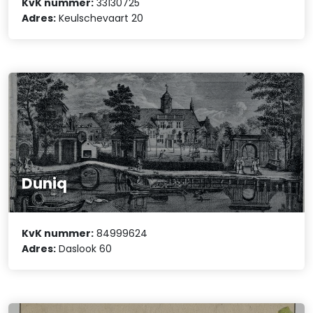
KvK nummer:
33130725
Adres:
Keulschevaart 20
Duniq
KvK nummer:
84999624
Adres:
Daslook 60