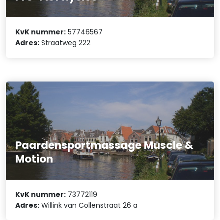
KvK nummer:
57746567
Adres:
Straatweg 222
Paardensportmassage Muscle &
Motion
KvK nummer:
73772119
Adres:
Willink van Collenstraat 26 a