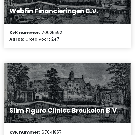
Webfin Financieringen B.V.
KvK nummer:
70025592
Adres:
Grote Voort 247
Slim Figure Clinics Breukelen B.V.
KvK nummer:
67641857