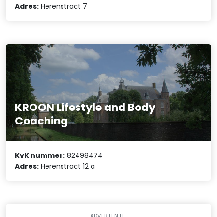
Adres:
Herenstraat 7
KROON Lifestyle and Body
Coaching
KvK nummer:
82498474
Adres:
Herenstraat 12 a
ADVERTENTIE