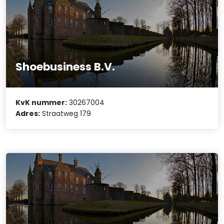
Shoebusiness B.V.
KvK nummer:
30267004
Adres:
Straatweg 179