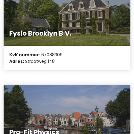
Fysio Brooklyn B.V.
KvK nummer:
67088309
Adres:
Straatweg 148
Pro-Fit Physics