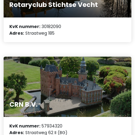
Rotaryclub Stichtse Vecht
KvK nummer:
30182090
Adres:
Straatweg 185
CRN B.V.
KvK nummer:
57934320
Adres:
Straatweg 62 II (BG)