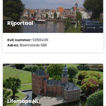
Rijportaal
KvK nummer:
52166406
Adres:
Bloemstede 588
Lifemaps.NL