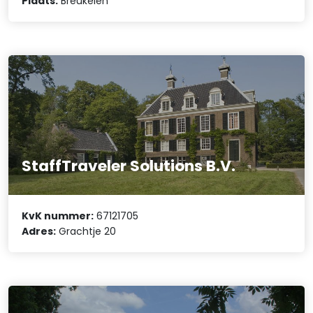
Plaats:
Breukelen
StaffTraveler Solutions B.V.
KvK nummer:
67121705
Adres:
Grachtje 20