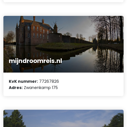
mijndroomreis.nl
KvK nummer:
77267826
Adres:
Zwanenkamp 175