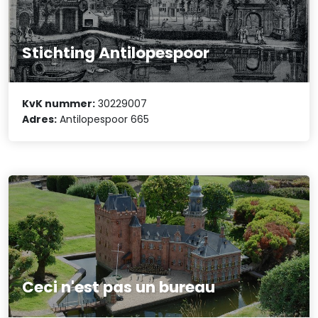
Stichting Antilopespoor
KvK nummer:
30229007
Adres:
Antilopespoor 665
Ceci n'est pas un bureau