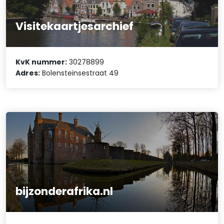
Visitekaartjesarchief
KvK nummer:
30278899
Adres:
Bolensteinsestraat 49
bijzonderafrika.nl