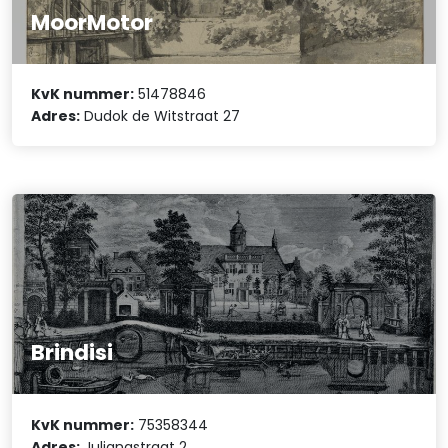
MoorMotor
KvK nummer:
51478846
Adres:
Dudok de Witstraat 27
Brindisi
KvK nummer:
75358344
Adres:
Julianastraat 2