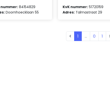
 nummer:
84154829
KvK nummer:
51720159
es:
Doornhoecklaan 55
Adres:
Talmastraat 29
1
...
0
1