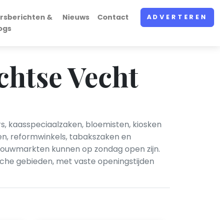
rsberichten &
Nieuws
Contact
ADVERTEREN
ogs
chtse Vecht
, kaasspeciaalzaken, bloemisten, kiosken
ten, reformwinkels, tabakszaken en
 bouwmarkten kunnen op zondag open zijn.
sche gebieden, met vaste openingstijden