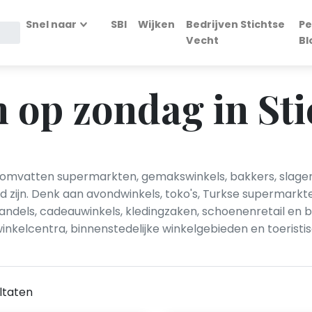
Snel naar
SBI
Wijken
Bedrijven Stichtse
Pe
Vecht
Bl
 op zondag in Sti
 omvatten supermarkten, gemakswinkels, bakkers, slagers
d zijn. Denk aan avondwinkels, toko's, Turkse supermark
handels, cadeauwinkels, kledingzaken, schoenenretail en
inkelcentra, binnenstedelijke winkelgebieden en toeristi
ltaten