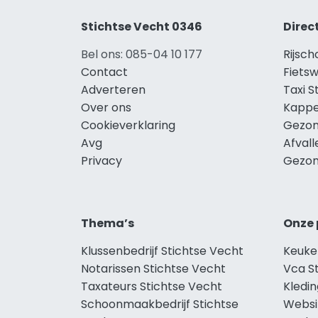
Stichtse Vecht 0346
Direc
Bel ons: 085-04 10 177
Rijsch
Contact
Fietsw
Adverteren
Taxi S
Over ons
Kappe
Cookieverklaring
Gezon
Avg
Afvall
Privacy
Gezon
Thema’s
Onze 
Klussenbedrijf Stichtse Vecht
Keuke
Notarissen Stichtse Vecht
Vca S
Taxateurs Stichtse Vecht
Kledin
Schoonmaakbedrijf Stichtse
Websi