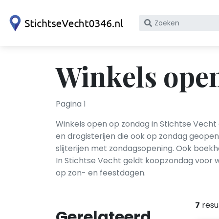
Zoek
op
bedrijfsnaam
of
Winkels open
KvK
nummer
Pagina 1
Winkels open op zondag in Stichtse Vecht
en drogisterijen die ook op zondag geopen
slijterijen met zondagsopening. Ook boek
In Stichtse Vecht geldt koopzondag voor w
op zon- en feestdagen.
7
resu
Gerelateerd