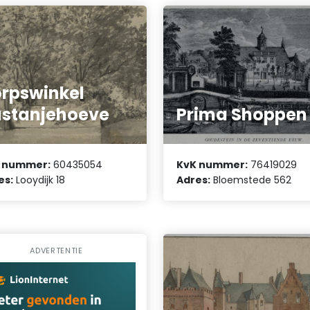
rpswinkel
stanjehoeve
Prima Shoppen
 nummer:
60435054
KvK nummer:
76419029
es:
Looydijk 18
Adres:
Bloemstede 562
ADVERTENTIE