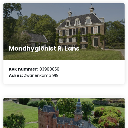
Mondhygiënist R. Lans
KvK nummer:
83988858
Adres:
Zwanenkamp 919