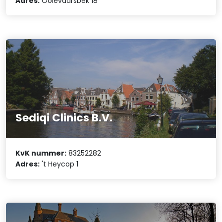
Adres:
Ooievaarsbek 18
Sediqi Clinics B.V.
KvK nummer:
83252282
Adres:
't Heycop 1