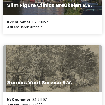
Slim Figure Clinics Breukelen B.V.
KvK nummer:
67641857
Adres:
Herenstraat 7
Somers Voet Service B.V.
KvK nummer:
34171697
Adres:
Straatweg 179