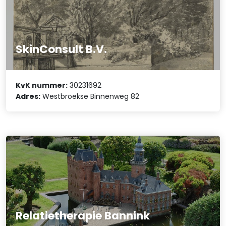
SkinConsult B.V.
KvK nummer:
30231692
Adres:
Westbroekse Binnenweg 82
Relatietherapie Bannink