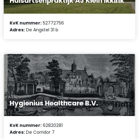
Huisartsenpraktijk AJ Klein Ikkink
KvK nummer:
52772756
Adres:
De Angstel 31 b
Hygienius Healthcare B.V.
KvK nummer:
62820281
Adres:
De Corridor 7