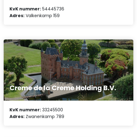
KvK nummer:
54445736
Adres:
Valkenkamp 159
Creme de la Creme Holding B.V.
KvK nummer:
33245500
Adres:
Zwanenkamp 789