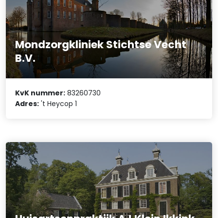
Mondzorgkliniek Stichtse Vecht
B.V.
KvK nummer:
83260730
Adres:
't Heycop 1