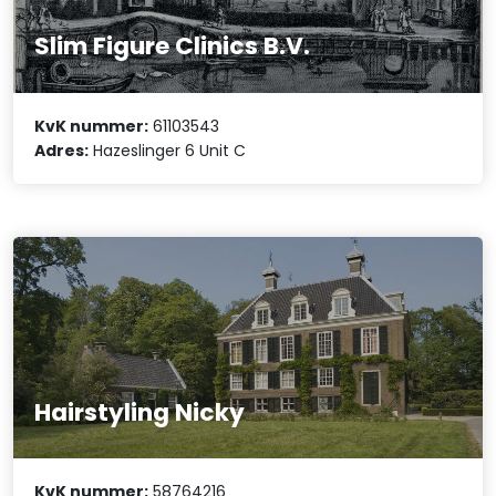
Slim Figure Clinics B.V.
KvK nummer:
61103543
Adres:
Hazeslinger 6 Unit C
Hairstyling Nicky
KvK nummer:
58764216