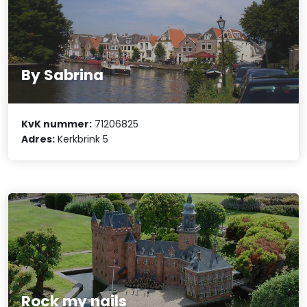
By Sabrina
KvK nummer:
71206825
Adres:
Kerkbrink 5
Rock my nails