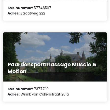
KvK nummer:
57746567
Adres:
Straatweg 222
Paardensportmassage Muscle &
Motion
KvK nummer:
73772119
Adres:
Willink van Collenstraat 26 a