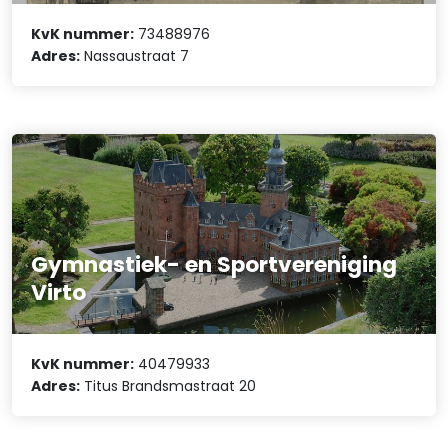
KvK nummer:
73488976
Adres:
Nassaustraat 7
Gymnastiek- en Sportvereniging
Virto
KvK nummer:
40479933
Adres:
Titus Brandsmastraat 20