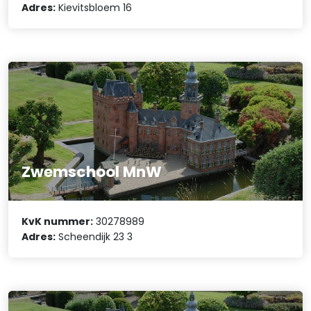
Adres:
Kievitsbloem 16
Zwemschool MnW
KvK nummer:
30278989
Adres:
Scheendijk 23 3