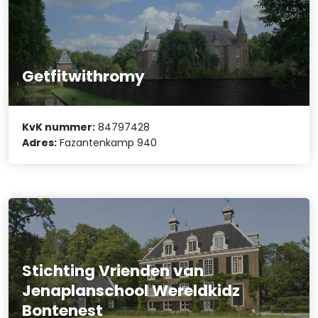
Getfitwithromy
KvK nummer:
84797428
Adres:
Fazantenkamp 940
Stichting Vrienden van
Jenaplanschool Wereldkidz
Bontenest