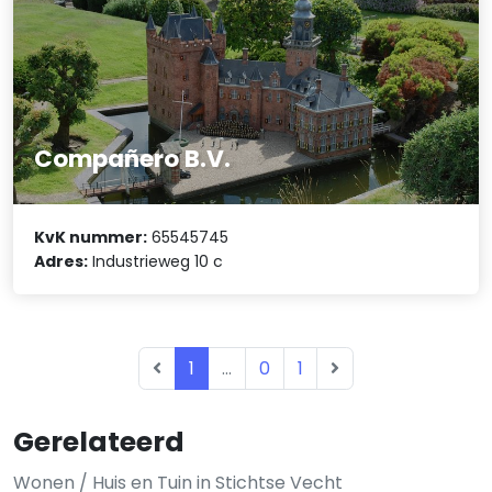
Compañero B.V.
KvK nummer:
65545745
Adres:
Industrieweg 10 c
1
...
0
1
Gerelateerd
Wonen / Huis en Tuin in Stichtse Vecht