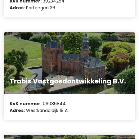
KvK nummer:
30234284
Adres:
Portengen 36
Trabis Vastgoedontwikkeling B.V.
KvK nummer:
06086844
Adres:
Westkanaaldijk 19 A