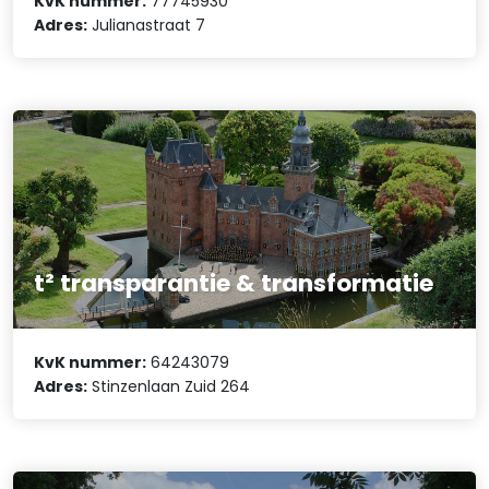
KvK nummer:
77745930
Adres:
Julianastraat 7
t² transparantie & transformatie
KvK nummer:
64243079
Adres:
Stinzenlaan Zuid 264