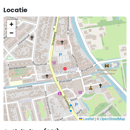
Locatie
+
−
Leaflet
|
©
OpenStreetMap