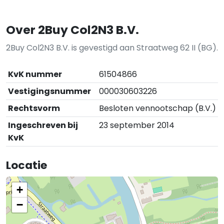
Over 2Buy Col2N3 B.V.
2Buy Col2N3 B.V. is gevestigd aan Straatweg 62 II (BG).
KvK nummer
61504866
Vestigingsnummer
000030603226
Rechtsvorm
Besloten vennootschap (B.V.)
Ingeschreven bij
23 september 2014
KvK
Locatie
+
−